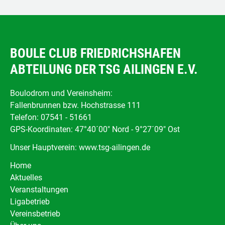
BOULE CLUB FRIEDRICHSHAFEN
ABTEILUNG DER TSG AILINGEN E.V.
Boulodrom und Vereinsheim:
Fallenbrunnen bzw. Hochstrasse 111
Telefon: 07541 - 51661
GPS-Koordinaten: 47°40´00" Nord - 9°27´09" Ost
Unser Hauptverein:
www.tsg-ailingen.de
Navigation
Home
überspringen
Aktuelles
Veranstaltungen
Ligabetrieb
Vereinsbetrieb