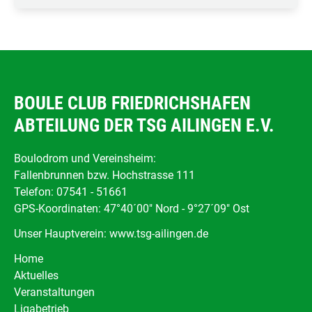
BOULE CLUB FRIEDRICHSHAFEN
ABTEILUNG DER TSG AILINGEN E.V.
Boulodrom und Vereinsheim:
Fallenbrunnen bzw. Hochstrasse 111
Telefon: 07541 - 51661
GPS-Koordinaten: 47°40´00" Nord - 9°27´09" Ost
Unser Hauptverein:
www.tsg-ailingen.de
Navigation
Home
überspringen
Aktuelles
Veranstaltungen
Ligabetrieb