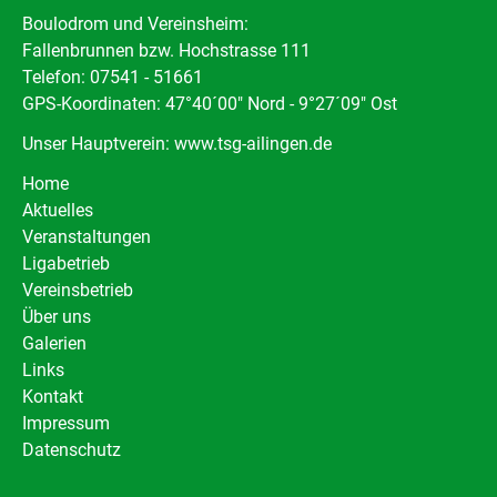
Boulodrom und Vereinsheim:
Fallenbrunnen bzw. Hochstrasse 111
Telefon: 07541 - 51661
GPS-Koordinaten: 47°40´00" Nord - 9°27´09" Ost
Unser Hauptverein:
www.tsg-ailingen.de
Navigation
Home
überspringen
Aktuelles
Veranstaltungen
Ligabetrieb
Vereinsbetrieb
Navigation
Über uns
überspringen
Galerien
Links
Kontakt
Navigation
Impressum
überspringen
Datenschutz